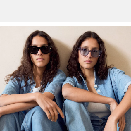
Weitere Informationen sind unserer „
Hilfe & FAQ
“ Seite zu
entnehmen.
Deine Retoure kannst du
HIER
online anmelden.