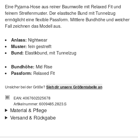
Eine Pyjama-Hose aus reiner Baumwolle mit Relaxed Fit und
feinem Streifenmuster. Der elastische Bund mit Tunnelzug
ermöglicht eine flexible Passform. Mittlere Bundhöhe und weicher
Fall zeichnen das Modell aus.
Anlass:
Nightwear
Muster:
fein gestreift
Bund:
Elastikbund, mit Tunnelzug
Bundhöhe:
Mid Rise
Passform:
Relaxed Fit
Unsicher bei der Größe?
Sieh dir unsere Größentabelle an
EAN: 4067602325678
Artikelnummer: 6009485.2823.S
Material & Pflege
Versand & Rückgabe
Versand
Für Gast und Fashion Card Kunden fallen Versandkosten für eine