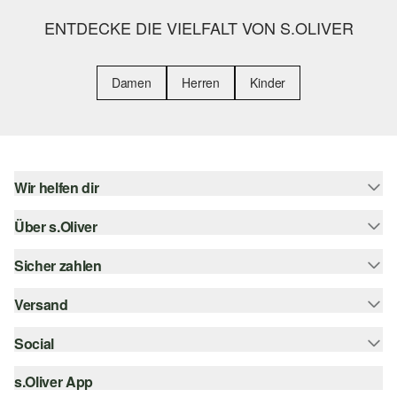
ENTDECKE DIE VIELFALT VON S.OLIVER
Damen
Herren
Kinder
Wir helfen dir
Über s.Oliver
Hilfe & FAQ
Größenberatung
Sicher zahlen
s.Oliver Magazin
Rückgabe
Whatsapp
Versand
Rechnung
Barrierefreiheitserklärung
s.Oliver Card
Kreditkarte
Social
Sendungsverfolgung
Top-Kategorien
Digitale Geschenkkarte
PayPal
DHL
s.Oliver App
Bestellung widerrufen
instagram
s.Oliver Group
Klarna