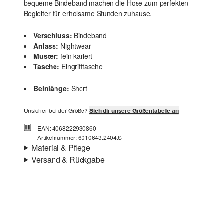
bequeme Bindeband machen die Hose zum perfekten
Begleiter für erholsame Stunden zuhause.
Verschluss:
Bindeband
Anlass:
Nightwear
Muster:
fein kariert
Tasche:
Eingrifftasche
Beinlänge:
Short
Unsicher bei der Größe?
Sieh dir unsere Größentabelle an
EAN: 4068222930860
Artikelnummer: 6010643.2404.S
Material & Pflege
Versand & Rückgabe
Versand
Für Gast und Fashion Card Kunden fallen Versandkosten
für eine Standardlieferung einer Bestellung in Höhe von
3,95 € an. Fashion Card Kunden profitieren von
kostenfreier Standardlieferung ab einem