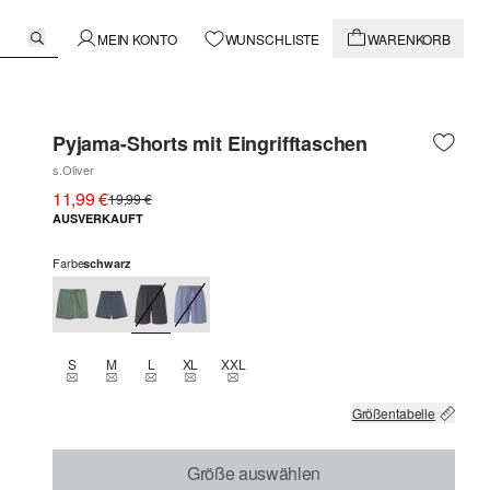
MEIN KONTO
WUNSCHLISTE
WARENKORB
Pyjama-Shorts mit Eingrifftaschen
s.Oliver
11,99 €
19,99 €
AUSVERKAUFT
Farbe
schwarz
S
M
L
XL
XXL
THIS SIZE IS CURRENTLY OUT OF STOCK
THIS SIZE IS CURRENTLY OUT OF STOCK
THIS SIZE IS CURRENTLY OUT OF STOCK
THIS SIZE IS CURRENTLY OUT OF STOCK
THIS SIZE IS CURRENTLY OUT OF STOCK
Größentabelle
Größe auswählen