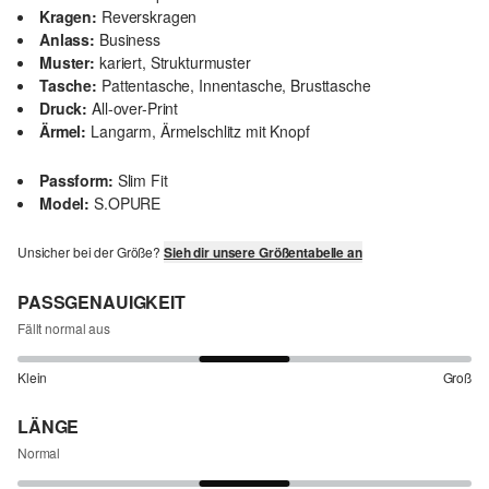
Kragen:
Reverskragen
Anlass:
Business
Muster:
kariert, Strukturmuster
Tasche:
Pattentasche, Innentasche, Brusttasche
Druck:
All-over-Print
Ärmel:
Langarm, Ärmelschlitz mit Knopf
Passform:
Slim Fit
Model:
S.OPURE
Unsicher bei der Größe?
Sieh dir unsere Größentabelle an
PASSGENAUIGKEIT
Fällt normal aus
Klein
Groß
LÄNGE
Normal