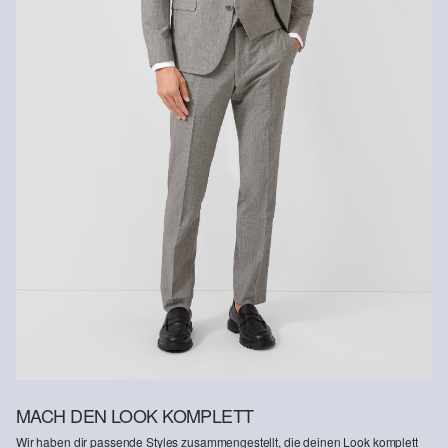
Nicht waschen
Rückerstattungsbetrag abgezogen.
Rückgabefrist
Gastkunden können ihre Artikel innerhalb von 14 Tagen nach
Erhalt der Ware an uns zurückschicken. Fashion Card und VIP
Kunden haben nach Erhalt der Ware 30 Tage Zeit, um ihre Artikel
an uns zurückzusenden.
Weitere Informationen sind unserer „
Hilfe & FAQ
“ Seite zu
entnehmen.
Deine Retoure kannst du
HIER
online anmelden.
MACH DEN LOOK KOMPLETT
Wir haben dir passende Styles zusammengestellt, die deinen Look komplett