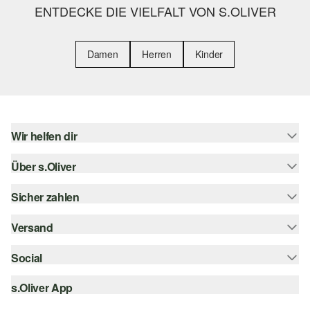
ENTDECKE DIE VIELFALT VON S.OLIVER
Damen
Herren
Kinder
Wir helfen dir
Über s.Oliver
Hilfe & FAQ
Größenberatung
Sicher zahlen
s.Oliver Magazin
Rückgabe
Whatsapp
Versand
Rechnung
Barrierefreiheitserklärung
s.Oliver Card
Kreditkarte
Social
Sendungsverfolgung
Top-Kategorien
Digitale Geschenkkarte
PayPal
DHL
s.Oliver App
Bestellung widerrufen
instagram
s.Oliver Group
Klarna
DHL Packstation