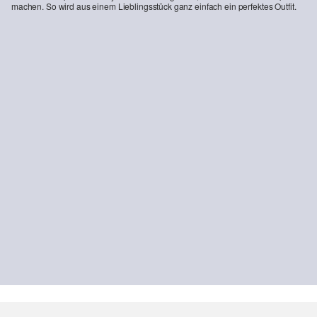
machen. So wird aus einem Lieblingsstück ganz einfach ein perfektes Outfit.
-32%
-42%
s.O PURE: Anzughose aus gemustertem Stretch-Gewebe
Tailored Fit: Strukturiertes Baumwollhemd mit Kentkragen
53,99 €
79,99 €
39,99 €
69,99 €