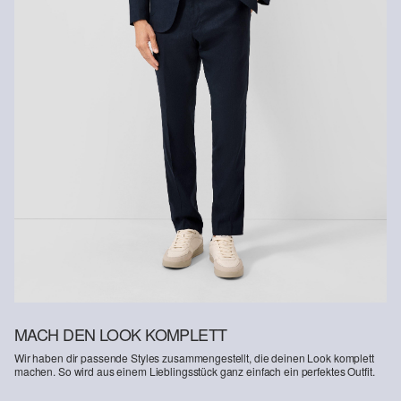
Rückgabefrist
Gastkunden können ihre Artikel innerhalb von 14 Tagen nach
Erhalt der Ware an uns zurückschicken. Fashion Card und VIP
Kunden haben nach Erhalt der Ware 30 Tage Zeit, um ihre Artikel
an uns zurückzusenden.
Weitere Informationen sind unserer „
Hilfe & FAQ
“ Seite zu
entnehmen.
Deine Retoure kannst du
HIER
online anmelden.
MACH DEN LOOK KOMPLETT
Wir haben dir passende Styles zusammengestellt, die deinen Look komplett
machen. So wird aus einem Lieblingsstück ganz einfach ein perfektes Outfit.