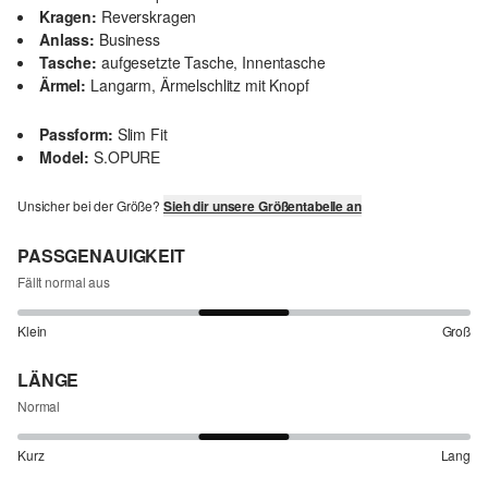
Kragen:
Reverskragen
Anlass:
Business
Tasche:
aufgesetzte Tasche, Innentasche
Ärmel:
Langarm, Ärmelschlitz mit Knopf
Passform:
Slim Fit
Model:
S.OPURE
Unsicher bei der Größe?
Sieh dir unsere Größentabelle an
PASSGENAUIGKEIT
Fällt normal aus
Klein
Groß
LÄNGE
Normal
Kurz
Lang