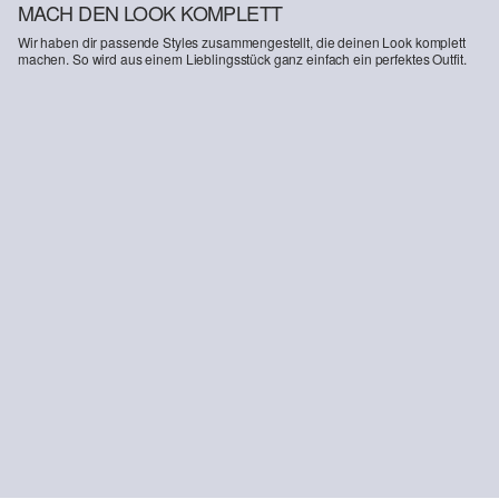
MACH DEN LOOK KOMPLETT
Wir haben dir passende Styles zusammengestellt, die deinen Look komplett
machen. So wird aus einem Lieblingsstück ganz einfach ein perfektes Outfit.
-32%
Jeans Suri / Mid Rise / Wide Fit / Sweat-Denim
Rollkragenpullover aus Viskosemix
46,99 €
69,99 €
39,99 €