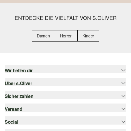
ENTDECKE DIE VIELFALT VON S.OLIVER
Damen
Herren
Kinder
Wir helfen dir
Über s.Oliver
Hilfe & FAQ
Größenberatung
Sicher zahlen
s.Oliver Magazin
Rückgabe
Whatsapp
Versand
Rechnung
Barrierefreiheitserklärung
s.Oliver Card
Kreditkarte
Social
Sendungsverfolgung
Top-Kategorien
Digitale Geschenkkarte
PayPal