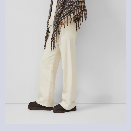
Kunden. Für VIP Kunden entfällt die Rückgabegebühr. Die
Versandkosten für die Rücklieferung werden vom
Rückerstattungsbetrag abgezogen.
Rückgabefrist
Gastkunden können ihre Artikel innerhalb von 14 Tagen nach
Erhalt der Ware an uns zurückschicken. Fashion Card und VIP
Kunden haben nach Erhalt der Ware 30 Tage Zeit, um ihre Artikel
an uns zurückzusenden.
Weitere Informationen sind unserer „
Hilfe & FAQ
“ Seite zu
entnehmen.
Deine Retoure kannst du
HIER
online anmelden.