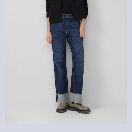
Kunden. Für VIP Kunden entfällt die Rückgabegebühr. Die
Keine chemische Reinigung möglich
Versandkosten für die Rücklieferung werden vom
Spezialschonwaschgang 30°
Nicht bügeln
Rückerstattungsbetrag abgezogen.
Rückgabefrist
Gastkunden können ihre Artikel innerhalb von 14 Tagen nach
Erhalt der Ware an uns zurückschicken. Fashion Card und VIP
Kunden haben nach Erhalt der Ware 30 Tage Zeit, um ihre Artikel
an uns zurückzusenden.
Weitere Informationen sind unserer „
Hilfe & FAQ
“ Seite zu
entnehmen.
Deine Retoure kannst du
HIER
online anmelden.