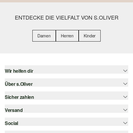
ENTDECKE DIE VIELFALT VON S.OLIVER
Damen
Herren
Kinder
Wir helfen dir
Über s.Oliver
Hilfe & FAQ
Größenberatung
Sicher zahlen
s.Oliver Magazin
Rückgabe
Whatsapp
Versand
Rechnung
Barrierefreiheitserklärung
s.Oliver Card
Kreditkarte
Social
Sendungsverfolgung
Top-Kategorien
Digitale Geschenkkarte
PayPal