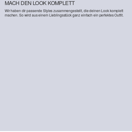
MACH DEN LOOK KOMPLETT
Wir haben dir passende Styles zusammengestellt, die deinen Look komplett
machen. So wird aus einem Lieblingsstück ganz einfach ein perfektes Outfit.
-50%
-15%
-50
Geripptes Langarmshirt mit gewelltem Saum
Beth Boyfriend / Relaxed Fit / Mid Rise / Straight Leg / Aufschlag
17,99 €
35,99 €
67,99 €
79,99 €
39