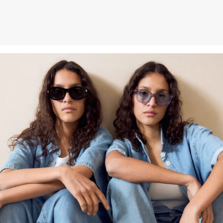
Weitere Informationen sind unserer „
Hilfe & FAQ
“ Seite zu
entnehmen.
Deine Retoure kannst du
HIER
online anmelden.