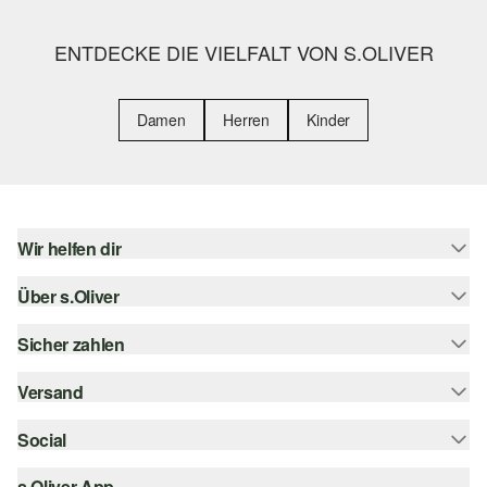
ENTDECKE DIE VIELFALT VON S.OLIVER
Damen
Herren
Kinder
Wir helfen dir
Über s.Oliver
Hilfe & FAQ
Größenberatung
Sicher zahlen
s.Oliver Magazin
Rückgabe
Whatsapp
Versand
Rechnung
Barrierefreiheitserklärung
s.Oliver Card
Kreditkarte
Social
Sendungsverfolgung
Top-Kategorien
Digitale Geschenkkarte
PayPal
DHL
s.Oliver App
Bestellung widerrufen
instagram