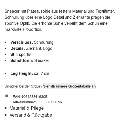
Sneaker mit Plateausohle aus festem Material und Textilfutter.
Schnürung über eine Logo-Detail und Ziernähte prägen die
sportive Optik. Die erhöhte Sohle verleiht dem Schuh eine
markante Proportion.
Verschluss:
Schnürung
Details:
Ziernaht, Logo
Stil:
sportiv
Schuhform:
Sneaker
Leg Height:
ca. 7 cm
Unsicher bei der Größe?
Sieh dir unsere Größentabelle an
EAN: 4064238416305
Artikelnummer: 6008850.250.36
Material & Pflege
Versand & Rückgabe
Eigenschaft:
fest
Versand
Futter:
Textilfutter, kalt gefüttert
Für Gast und Fashion Card Kunden fallen Versandkosten für eine