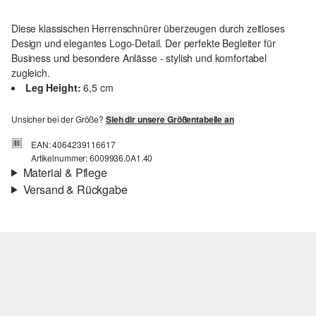
Diese klassischen Herrenschnürer überzeugen durch zeitloses
Design und elegantes Logo-Detail. Der perfekte Begleiter für
Business und besondere Anlässe - stylish und komfortabel
zugleich.
Leg Height:
6,5 cm
Unsicher bei der Größe?
Sieh dir unsere Größentabelle an
EAN: 4064239116617
Artikelnummer: 6009936.0A1.40
Material & Pflege
Versand & Rückgabe
Versand
Für Gast und Fashion Card Kunden fallen Versandkosten für eine
Standardlieferung einer Bestellung in Höhe von 3,95 € an. Fashion
Card Kunden profitieren von kostenfreier Standardlieferung ab
einem Mindestbestellwert in Höhe von 149,00 € (bei einem
geringeren Bestellwert betragen die Versandkosten für eine
Standardlieferung ebenfalls 3,95 €). Für VIP Kunden entfallen die