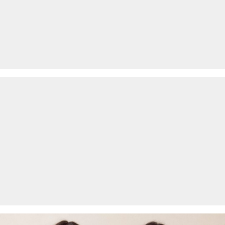
Versandkosten.
Rückgabe
Die Rückgabegebühr beträgt 2,99 € für Gast und Fashion Card
Kunden. Für VIP Kunden entfällt die Rückgabegebühr. Die
Versandkosten für die Rücklieferung werden vom
Rückerstattungsbetrag abgezogen.
Rückgabefrist
Gastkunden können ihre Artikel innerhalb von 14 Tagen nach
Erhalt der Ware an uns zurückschicken. Fashion Card und VIP
Kunden haben nach Erhalt der Ware 30 Tage Zeit, um ihre Artikel
an uns zurückzusenden.
Weitere Informationen sind unserer „
Hilfe & FAQ
“ Seite zu
entnehmen.
Deine Retoure kannst du
HIER
online anmelden.