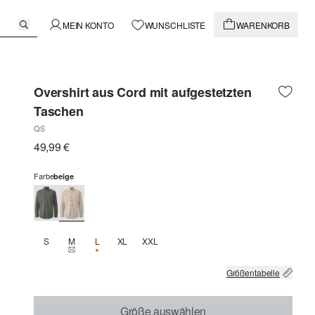
MEIN KONTO
WUNSCHLISTE
WARENKORB
Overshirt aus Cord mit aufgestetzten
Taschen
QS
49,99 €
Farbe
beige
S
M
L
XL
XXL
THIS SIZE IS CURRENTLY OUT OF STOCK
NUR 2 VERFÜGBAR
Größentabelle
Größe auswählen