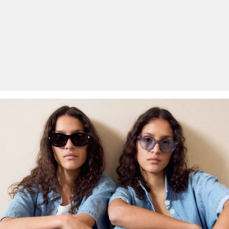
Erhalt der Ware an uns zurückschicken. Fashion Card und VIP
Kunden haben nach Erhalt der Ware 30 Tage Zeit, um ihre Artikel
an uns zurückzusenden.
Weitere Informationen sind unserer „
Hilfe & FAQ
“ Seite zu
entnehmen.
Deine Retoure kannst du
HIER
online anmelden.