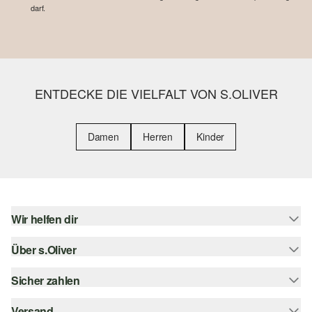
darf.
ENTDECKE DIE VIELFALT VON S.OLIVER
Damen
Herren
Kinder
Wir helfen dir
Über s.Oliver
Hilfe & FAQ
Größenberatung
Sicher zahlen
s.Oliver Magazin
Rückgabe
Whatsapp
Versand
Rechnung