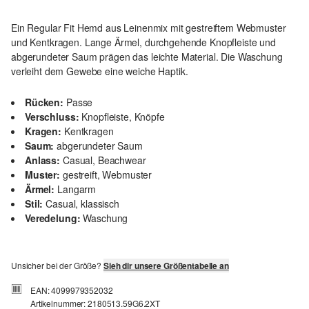
Ein Regular Fit Hemd aus Leinenmix mit gestreiftem Webmuster
und Kentkragen. Lange Ärmel, durchgehende Knopfleiste und
abgerundeter Saum prägen das leichte Material. Die Waschung
verleiht dem Gewebe eine weiche Haptik.
Rücken:
Passe
Verschluss:
Knopfleiste, Knöpfe
Kragen:
Kentkragen
Saum:
abgerundeter Saum
Anlass:
Casual, Beachwear
Muster:
gestreift, Webmuster
Ärmel:
Langarm
Stil:
Casual, klassisch
Veredelung:
Waschung
Unsicher bei der Größe?
Sieh dir unsere Größentabelle an
EAN: 4099979352032
Artikelnummer: 2180513.59G6.2XT