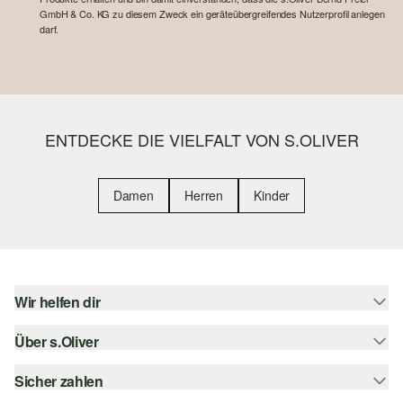
GmbH & Co. KG zu diesem Zweck ein geräteübergreifendes Nutzerprofil anlegen
darf.
ENTDECKE DIE VIELFALT VON S.OLIVER
Damen
Herren
Kinder
Wir helfen dir
Über s.Oliver
Hilfe & FAQ
Größenberatung
Sicher zahlen
s.Oliver Magazin