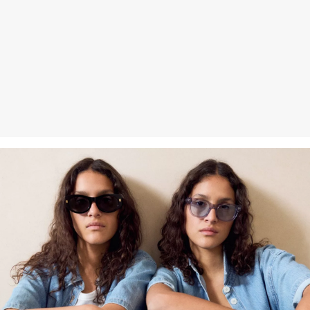
Gastkunden können ihre Artikel innerhalb von 14 Tagen nach
Erhalt der Ware an uns zurückschicken. Fashion Card und VIP
Kunden haben nach Erhalt der Ware 30 Tage Zeit, um ihre Artikel
an uns zurückzusenden.
Weitere Informationen sind unserer „
Hilfe & FAQ
“ Seite zu
entnehmen.
Deine Retoure kannst du
HIER
online anmelden.