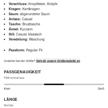
Verschluss:
Knopfleiste, Knöpfe
Kragen:
Kentkragen
Saum:
abgerundeter Saum
Anlass:
Casual
Tasche:
Brusttasche
Ärmel:
Kurzarm
Stil:
Casual, klassisch
Veredelung:
Waschung
Passform:
Regular Fit
Unsicher bei der Größe?
Sieh dir unsere Größentabelle an
PASSGENAUIGKEIT
Fällt normal aus
Klein
Groß
LÄNGE
Normal