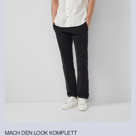
Versandkosten für die Rücklieferung werden vom
Rückerstattungsbetrag abgezogen.
Rückgabefrist
Gastkunden können ihre Artikel innerhalb von 14 Tagen nach
Erhalt der Ware an uns zurückschicken. Fashion Card und VIP
Kunden haben nach Erhalt der Ware 30 Tage Zeit, um ihre Artikel
an uns zurückzusenden.
Weitere Informationen sind unserer „
Hilfe & FAQ
“ Seite zu
entnehmen.
Deine Retoure kannst du
HIER
online anmelden.
MACH DEN LOOK KOMPLETT