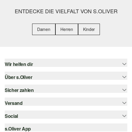
ENTDECKE DIE VIELFALT VON S.OLIVER
Damen
Herren
Kinder
Wir helfen dir
Über s.Oliver
Hilfe & FAQ
Größenberatung
Sicher zahlen
s.Oliver Magazin
Rückgabe
Whatsapp
Versand
Rechnung
Barrierefreiheitserklärung
s.Oliver Card
Kreditkarte
Social
Sendungsverfolgung
Top-Kategorien
Digitale Geschenkkarte
PayPal
DHL
s.Oliver App
Bestellung widerrufen
instagram
s.Oliver Group