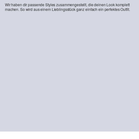
Wir haben dir passende Styles zusammengestellt, die deinen Look komplett
machen. So wird aus einem Lieblingsstück ganz einfach ein perfektes Outfit.
-46%
Phoenix: Strukturierte Chino im Regular Fit
31,99 €
59,99 €