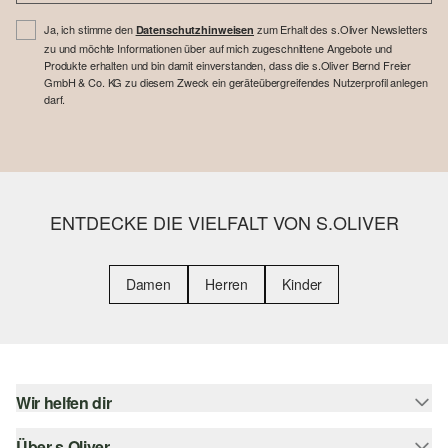
Ja, ich stimme den
zum Erhalt des s.Oliver Newsletters
Datenschutzhinweisen
zu und möchte Informationen über auf mich zugeschnittene Angebote und
Produkte erhalten und bin damit einverstanden, dass die s.Oliver Bernd Freier
GmbH & Co. KG zu diesem Zweck ein geräteübergreifendes Nutzerprofil anlegen
darf.
ENTDECKE DIE VIELFALT VON S.OLIVER
Damen
Herren
Kinder
Wir helfen dir
Über s.Oliver
Hilfe & FAQ