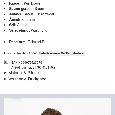
Kragen:
Kentkragen
Saum:
gerader Saum
Anlass:
Casual, Beachwear
Ärmel:
Kurzarm
Stil:
Casual
Veredelung:
Waschung
Passform:
Relaxed Fit
Unsicher bei der Größe?
Sieh dir unsere Größentabelle an
EAN: 4099979527676
Artikelnummer: 2179078.5110.S
Material & Pflege
Versand & Rückgabe
Stoff:
Webware
Versand
Eigenschaft:
leicht
Für Gast und Fashion Card Kunden fallen Versandkosten für eine
Material:
Baumwolle
Standardlieferung einer Bestellung in Höhe von 3,95 € an. Fashion
Card Kunden profitieren von kostenfreier Standardlieferung ab
einem Mindestbestellwert in Höhe von 149,00 € (bei einem