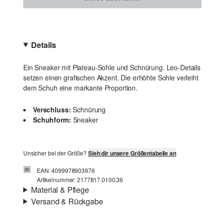
Details
Ein Sneaker mit Plateau-Sohle und Schnürung. Leo-Details
setzen einen grafischen Akzent. Die erhöhte Sohle verleiht
dem Schuh eine markante Proportion.
Verschluss:
Schnürung
Schuhform:
Sneaker
Unsicher bei der Größe?
Sieh dir unsere Größentabelle an
EAN: 4099978903976
Artikelnummer: 2177817.0100.36
Material & Pflege
Versand & Rückgabe
Material:
Synthetik
Versand