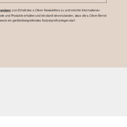
zum Erhalt des s.Oliver Newsletters zu und möchte Informationen
nweisen
te und Produkte erhalten und bin damit einverstanden, dass die s.Oliver Bernd
ck ein geräteübergreifendes Nutzerprofil anlegen darf.