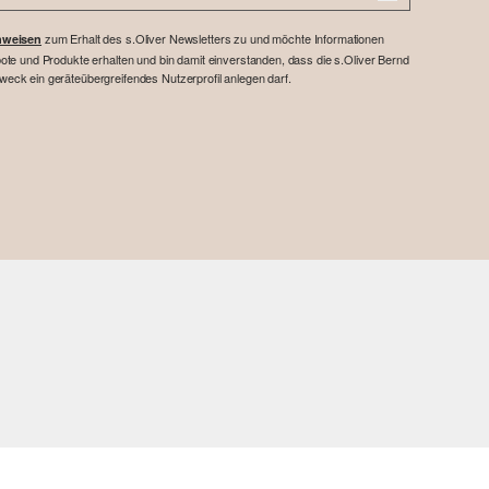
zum Erhalt des s.Oliver Newsletters zu und möchte Informationen
nweisen
te und Produkte erhalten und bin damit einverstanden, dass die s.Oliver Bernd
ck ein geräteübergreifendes Nutzerprofil anlegen darf.