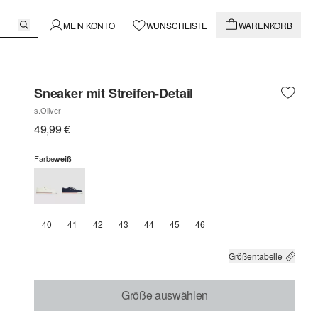
MEIN KONTO
WUNSCHLISTE
WARENKORB
Sneaker mit Streifen-Detail
s.Oliver
49,99 €
Farbe
weiß
40
41
42
43
44
45
46
Größentabelle
Größe auswählen