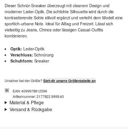
Dieser Schnür-Sneaker überzeugt mit cleanem Design und
moderner Leder-Optik. Die schlichte Silhouette wird durch die
kontrastierende Sohle stilvoll ergänzt und verleiht dem Modell eine
sportlich-urbane Note. Ideal für Alltag und Freizeit. Lässt sich
vielseitig zu Jeans, Chinos oder lässigen Casual-Outfits
kombinieren.
Optik:
Leder-Optik
Verschluss:
Schnürung
Schuhform:
Sneaker
Unsicher bei der Größe?
Sieh dir unsere Größentabelle an
EAN: 4099978912596
Artikelnummer: 2177822.9999.40
Material & Pflege
Versand & Rückgabe
Material:
Synthetik
Versand
Für Gast und Fashion Card Kunden fallen Versandkosten für eine