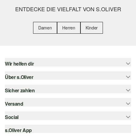
ENTDECKE DIE VIELFALT VON S.OLIVER
Damen
Herren
Kinder
Wir helfen dir
Über s.Oliver
Hilfe & FAQ
Größenberatung
Sicher zahlen
s.Oliver Magazin
Rückgabe
Whatsapp
Versand
Rechnung
Barrierefreiheitserklärung
s.Oliver Card
Kreditkarte
Social
Sendungsverfolgung
Top-Kategorien
Digitale Geschenkkarte
PayPal
DHL
s.Oliver App
Bestellung widerrufen
instagram
s.Oliver Group
Klarna