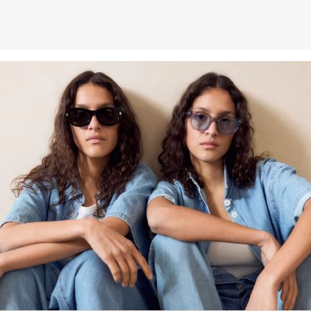
Weitere Informationen sind unserer „
Hilfe & FAQ
“ Seite zu
entnehmen.
Deine Retoure kannst du
HIER
online anmelden.