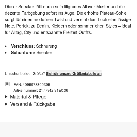
Dieser Sneaker fällt durch sein filigranes Allover-Muster und die
dezente Farbgebung sofort ins Auge. Die erhöhte Plateau-Sohle
sorgt für einen modernen Twist und verleiht dem Look eine lässige
Note. Perfekt zu Denim, Kleidern oder sommerlichen Styles – ideal
für Alltag, City und entspannte Freizeit-Outfits.
Verschluss:
Schnürung
Schuhform:
Sneaker
Unsicher bei der Größe?
Sieh dir unsere Größentabelle an
EAN: 4099978899309
Artikelnummer: 2177942.91E0.36
Material & Pflege
Versand & Rückgabe
Material:
Synthetik
Versand
Für Gast und Fashion Card Kunden fallen Versandkosten für eine
Standardlieferung einer Bestellung in Höhe von 3,95 € an. Fashion
Card Kunden profitieren von kostenfreier Standardlieferung ab