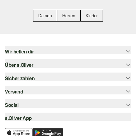
Damen
Herren
Kinder
Wir helfen dir
Über s.Oliver
Hilfe & FAQ
Größenberatung
Sicher zahlen
s.Oliver Magazin
Rückgabe
Whatsapp
Versand
Rechnung
Barrierefreiheitserklärung
s.Oliver Card
Kreditkarte
Social
Sendungsverfolgung
Top-Kategorien
Digitale Geschenkkarte
PayPal
DHL
s.Oliver App
Bestellung widerrufen
instagram
s.Oliver Group
Klarna
DHL Packstation
facebook
Career
SSL-Verschlüsselung