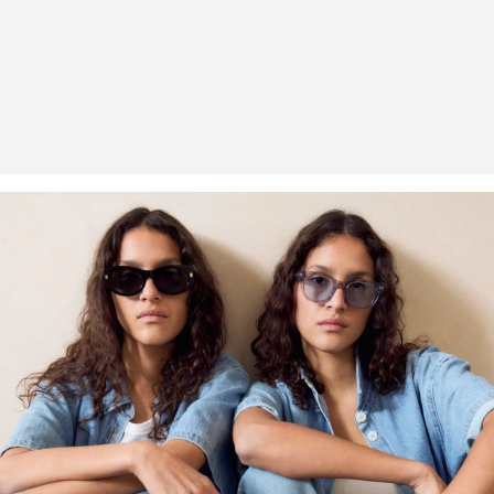
Erhalt der Ware an uns zurückschicken. Fashion Card und VIP
Kunden haben nach Erhalt der Ware 30 Tage Zeit, um ihre Artikel
an uns zurückzusenden.
Weitere Informationen sind unserer „
Hilfe & FAQ
“ Seite zu
entnehmen.
Deine Retoure kannst du
HIER
online anmelden.