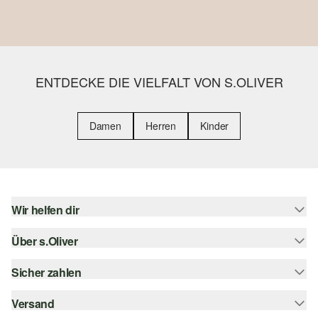
ENTDECKE DIE VIELFALT VON S.OLIVER
Damen
Herren
Kinder
Wir helfen dir
Über s.Oliver
Hilfe & FAQ
Größenberatung
Sicher zahlen
s.Oliver Magazin
Rückgabe
Whatsapp
Versand
Rechnung
Barrierefreiheitserklärung