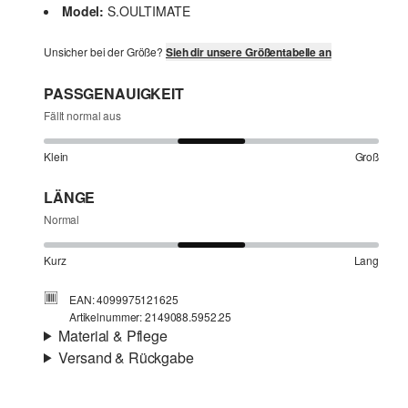
Model:
S.OULTIMATE
Unsicher bei der Größe?
Sieh dir unsere Größentabelle an
PASSGENAUIGKEIT
Fällt normal aus
Klein
Groß
LÄNGE
Normal
Kurz
Lang
EAN: 4099975121625
Artikelnummer: 2149088.5952.25
Material & Pflege
Versand & Rückgabe
Eigenschaft:
elastisch
Versand
Material:
Polyester-Mix
Für Gast und Fashion Card Kunden fallen Versandkosten