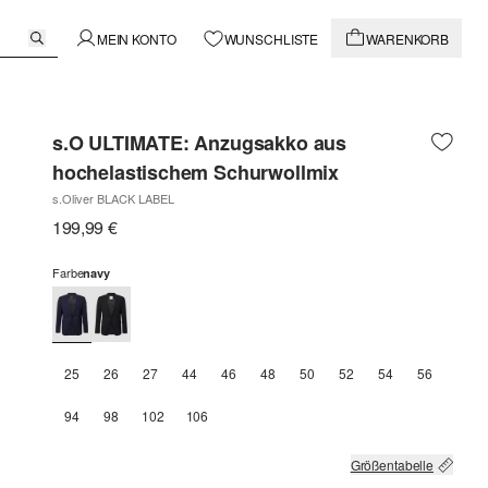
MEIN KONTO
WUNSCHLISTE
WARENKORB
s.O ULTIMATE: Anzugsakko aus
hochelastischem Schurwollmix
s.Oliver BLACK LABEL
199,99 €
Farbe
navy
25
26
27
44
46
48
50
52
54
56
94
98
102
106
Größentabelle