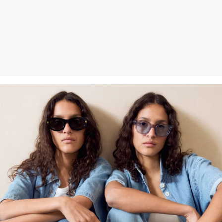
Kunden haben nach Erhalt der Ware 30 Tage Zeit, um ihre Artikel
an uns zurückzusenden.
Weitere Informationen sind unserer „
Hilfe & FAQ
“ Seite zu
entnehmen.
Deine Retoure kannst du
HIER
online anmelden.