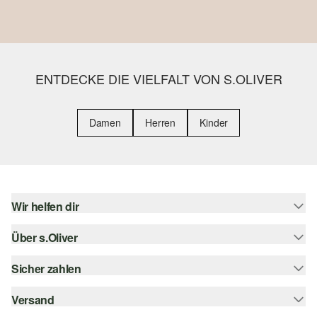
ENTDECKE DIE VIELFALT VON S.OLIVER
Damen
Herren
Kinder
Wir helfen dir
Über s.Oliver
Hilfe & FAQ
Größenberatung
Sicher zahlen
s.Oliver Magazin
Rückgabe
Whatsapp
Versand
Rechnung
Barrierefreiheitserklärung