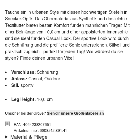
Tauche ein in urbanen Style mit diesen hochwertigen Stiefeln in
Sneaker-Optik. Das Obermaterial aus Synthetik und das leichte
Textilfutter bieten besten Komfort für den männlichen Träger. Mit
einer Beinlänge von 10,0 cm und einer gepolsterten Innensohle
sind sie ideal für den Casual-Look. Der sportive Look wird durch
die Schnürung und die profilierte Sohle unterstrichen. Stilvoll und
praktisch zugleich - perfekt für jeden Tag! Wie würdest du sie
stylen? Finde deinen urbanen Vibe!
Verschluss:
Schnürung
Anlass:
Casual, Outdoor
Stil:
sportiv
Leg Height:
10,0 cm
Unsicher bei der Größe?
Sieh dir unsere Größentabelle an
EAN: 4064238207651
Artikelnummer: 6008242.891.41
Material & Pflege