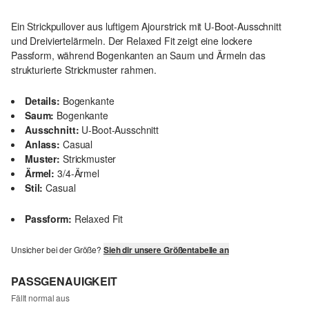
Ein Strickpullover aus luftigem Ajourstrick mit U-Boot-Ausschnitt
und Dreiviertelärmeln. Der Relaxed Fit zeigt eine lockere
Passform, während Bogenkanten an Saum und Ärmeln das
strukturierte Strickmuster rahmen.
Details:
Bogenkante
Saum:
Bogenkante
Ausschnitt:
U-Boot-Ausschnitt
Anlass:
Casual
Muster:
Strickmuster
Ärmel:
3/4-Ärmel
Stil:
Casual
Passform:
Relaxed Fit
Unsicher bei der Größe?
Sieh dir unsere Größentabelle an
PASSGENAUIGKEIT
Fällt normal aus