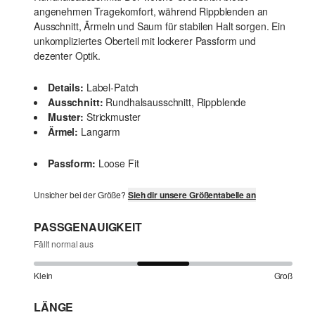
angenehmen Tragekomfort, während Rippblenden an
Ausschnitt, Ärmeln und Saum für stabilen Halt sorgen. Ein
unkompliziertes Oberteil mit lockerer Passform und
dezenter Optik.
Details:
Label-Patch
Ausschnitt:
Rundhalsausschnitt, Rippblende
Muster:
Strickmuster
Ärmel:
Langarm
Passform:
Loose Fit
Unsicher bei der Größe?
Sieh dir unsere Größentabelle an
PASSGENAUIGKEIT
Fällt normal aus
Klein
Groß
LÄNGE