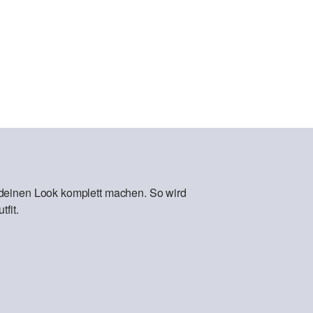
 deinen Look komplett machen. So wird
fit.