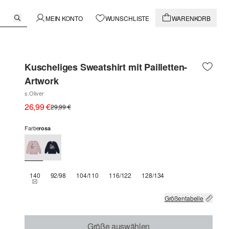
MEIN KONTO
WUNSCHLISTE
WARENKORB
Kuscheliges Sweatshirt mit Pailletten-
Artwork
s.Oliver
26,99 €
29,99 €
Farbe
rosa
140
92/98
104/110
116/122
128/134
THIS SIZE IS CURRENTLY OUT OF STOCK
Größentabelle
Größe auswählen