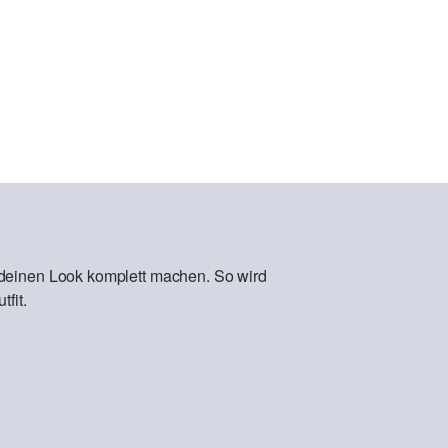
 deinen Look komplett machen. So wird
fit.