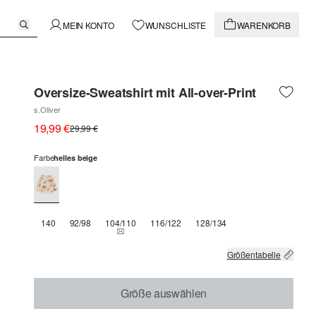
MEIN KONTO
WUNSCHLISTE
WARENKORB
Oversize-Sweatshirt mit All-over-Print
s.Oliver
19,99 €
29,99 €
Farbe
helles beige
140
92/98
104/110
116/122
128/134
THIS SIZE IS CURRENTLY OUT OF STOCK
Größentabelle
Größe auswählen