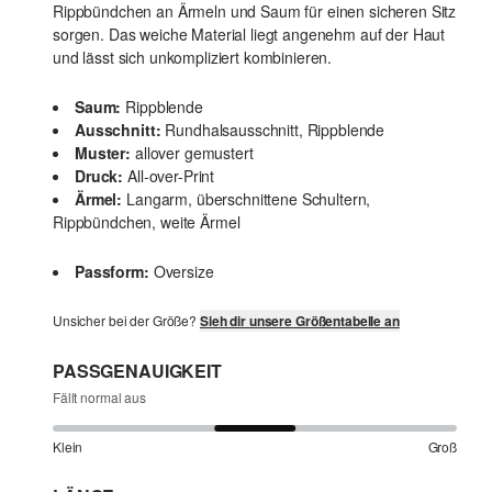
Rippbündchen an Ärmeln und Saum für einen sicheren Sitz
sorgen. Das weiche Material liegt angenehm auf der Haut
und lässt sich unkompliziert kombinieren.
Saum:
Rippblende
Ausschnitt:
Rundhalsausschnitt, Rippblende
Muster:
allover gemustert
Druck:
All-over-Print
Ärmel:
Langarm, überschnittene Schultern,
Rippbündchen, weite Ärmel
Passform:
Oversize
Unsicher bei der Größe?
Sieh dir unsere Größentabelle an
PASSGENAUIGKEIT
Fällt normal aus
Klein
Groß