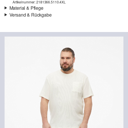
Artikelnummer: 2181366.5110.4XL
Material & Pflege
Versand & Rückgabe
Versand
Für Gast und Fashion Card Kunden fallen Versandkosten für eine
Standardlieferung einer Bestellung in Höhe von 3,95 € an. Fashion
Card Kunden profitieren von kostenfreier Standardlieferung ab
einem Mindestbestellwert in Höhe von 149,00 € (bei einem
geringeren Bestellwert betragen die Versandkosten für eine
Chlorbleiche nicht möglich
Nicht für den Trockner geeignet
Standardlieferung ebenfalls 3,95 €). Für VIP Kunden entfallen die
Schonwaschgang 30°
Versandkosten.
Keine chemische Reinigung möglich
Nicht bügeln
Rückgabe
Die Rückgabegebühr beträgt 2,99 € für Gast und Fashion Card
Kunden. Für VIP Kunden entfällt die Rückgabegebühr. Die
Versandkosten für die Rücklieferung werden vom
Rückerstattungsbetrag abgezogen.
Rückgabefrist