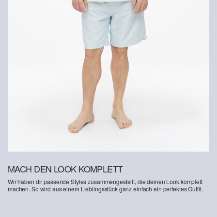
Gastkunden können ihre Artikel innerhalb von 14 Tagen nach
Erhalt der Ware an uns zurückschicken. Fashion Card und VIP
Kunden haben nach Erhalt der Ware 30 Tage Zeit, um ihre Artikel
an uns zurückzusenden.
Weitere Informationen sind unserer „
Hilfe & FAQ
“ Seite zu
entnehmen.
Deine Retoure kannst du
HIER
online anmelden.
MACH DEN LOOK KOMPLETT
Wir haben dir passende Styles zusammengestellt, die deinen Look komplett
machen. So wird aus einem Lieblingsstück ganz einfach ein perfektes Outfit.