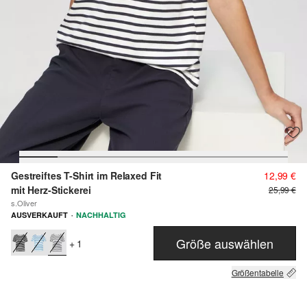
Gestreiftes T-Shirt im Relaxed Fit
12,99 €
mit Herz-Stickerei
25,99 €
s.Oliver
·
AUSVERKAUFT
NACHHALTIG
Größe auswählen
+ 1
Größentabelle