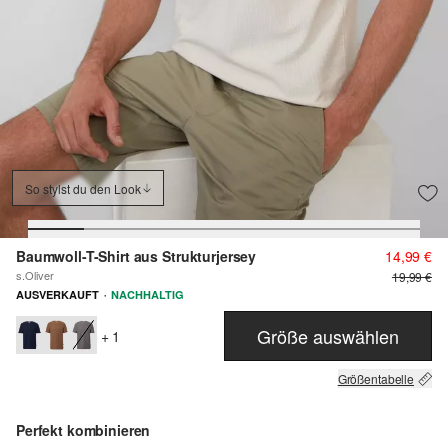
So stylst du den Look
Baumwoll-T-Shirt aus Strukturjersey
14,99 €
s.Oliver
19,99 €
·
AUSVERKAUFT
NACHHALTIG
Größe auswählen
+ 1
Größentabelle
Perfekt kombinieren