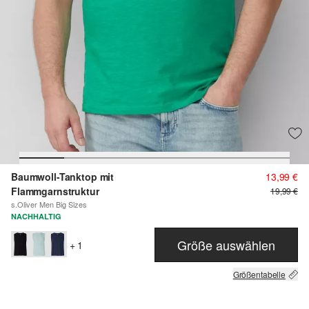
Baumwoll-Tanktop mit
13,99 €
Flammgarnstruktur
19,99 €
s.Oliver Men Big Sizes
NACHHALTIG
Größe auswählen
+ 1
Größentabelle