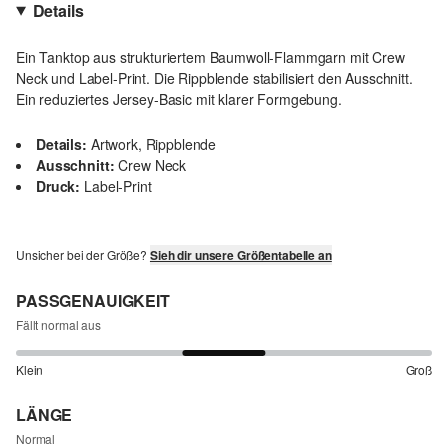
Details
Ein Tanktop aus strukturiertem Baumwoll-Flammgarn mit Crew
Neck und Label-Print. Die Rippblende stabilisiert den Ausschnitt.
Ein reduziertes Jersey-Basic mit klarer Formgebung.
Details:
Artwork, Rippblende
Ausschnitt:
Crew Neck
Druck:
Label-Print
Unsicher bei der Größe?
Sieh dir unsere Größentabelle an
PASSGENAUIGKEIT
Fällt normal aus
Klein
Groß
LÄNGE
Normal