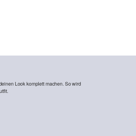
 deinen Look komplett machen. So wird
fit.