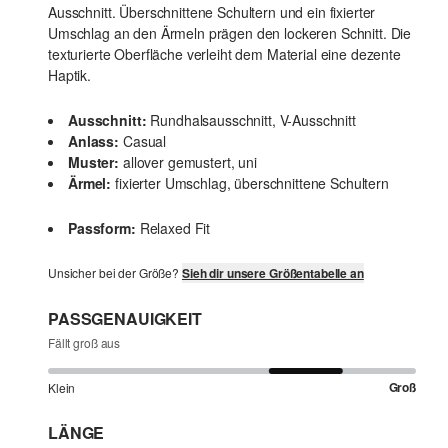
Ausschnitt. Überschnittene Schultern und ein fixierter
Umschlag an den Ärmeln prägen den lockeren Schnitt. Die
texturierte Oberfläche verleiht dem Material eine dezente
Haptik.
Ausschnitt:
Rundhalsausschnitt, V-Ausschnitt
Anlass:
Casual
Muster:
allover gemustert, uni
Ärmel:
fixierter Umschlag, überschnittene Schultern
Passform:
Relaxed Fit
Unsicher bei der Größe?
Sieh dir unsere Größentabelle an
PASSGENAUIGKEIT
Fällt groß aus
Groß
Klein
LÄNGE