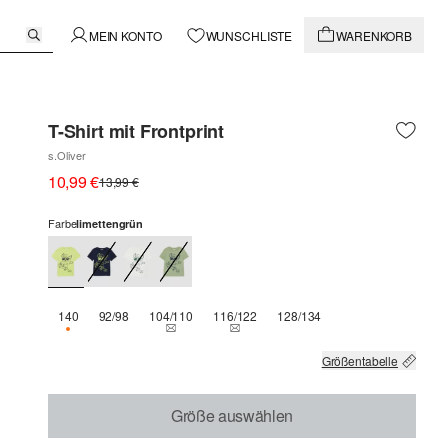
MEIN KONTO
WUNSCHLISTE
WARENKORB
T-Shirt mit Frontprint
s.Oliver
10,99 €
13,99 €
Farbe
limettengrün
140
92/98
104/110
116/122
128/134
NUR 2 VERFÜGBAR
THIS SIZE IS CURRENTLY OUT OF STOCK
THIS SIZE IS CURRENTLY OUT OF ST
Größentabelle
Größe auswählen