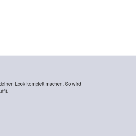
 deinen Look komplett machen. So wird
fit.