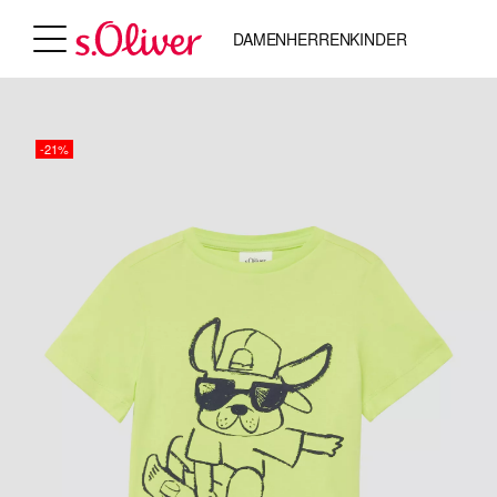
DAMEN
HERREN
KINDER
-21%