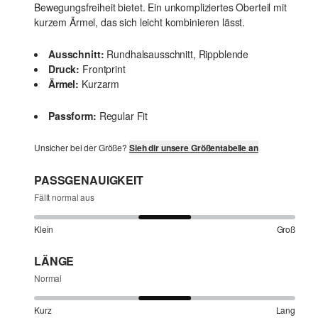
Bewegungsfreiheit bietet. Ein unkompliziertes Oberteil mit
kurzem Ärmel, das sich leicht kombinieren lässt.
Ausschnitt:
Rundhalsausschnitt, Rippblende
Druck:
Frontprint
Ärmel:
Kurzarm
Passform:
Regular Fit
Unsicher bei der Größe?
Sieh dir unsere Größentabelle an
PASSGENAUIGKEIT
Fällt normal aus
Klein
Groß
LÄNGE
Normal
Kurz
Lang