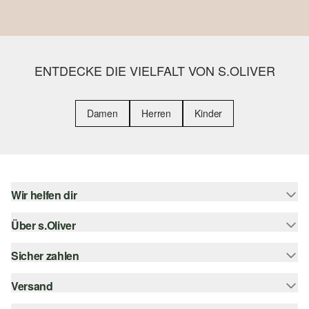
ENTDECKE DIE VIELFALT VON S.OLIVER
Damen
Herren
Kinder
Wir helfen dir
Über s.Oliver
Hilfe & FAQ
Größenberatung
Sicher zahlen
s.Oliver Magazin
Rückgabe
Whatsapp
Versand
Rechnung
Barrierefreiheitserklärung
s.Oliver Card