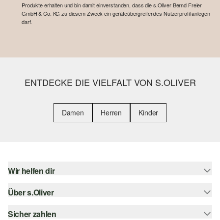
Produkte erhalten und bin damit einverstanden, dass die s.Oliver Bernd Freier
GmbH & Co. KG zu diesem Zweck ein geräteübergreifendes Nutzerprofil anlegen
darf.
ENTDECKE DIE VIELFALT VON S.OLIVER
Damen
Herren
Kinder
Wir helfen dir
Über s.Oliver
Hilfe & FAQ
Größenberatung
Sicher zahlen
s.Oliver Magazin