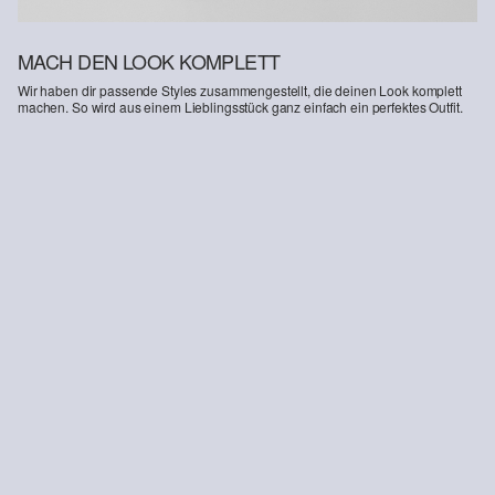
MACH DEN LOOK KOMPLETT
Wir haben dir passende Styles zusammengestellt, die deinen Look komplett
machen. So wird aus einem Lieblingsstück ganz einfach ein perfektes Outfit.
-34%
Bermuda Jeans pull-on / Loose Fit / High Rise / Wide Leg
16,99 €
25,99 €