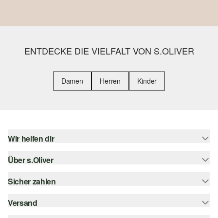
ENTDECKE DIE VIELFALT VON S.OLIVER
Damen
Herren
Kinder
Wir helfen dir
Über s.Oliver
Hilfe & FAQ
Größenberatung
Sicher zahlen
s.Oliver Magazin
Rückgabe
Whatsapp
Versand
Rechnung
Barrierefreiheitserklärung
s.Oliver Card