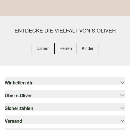
ENTDECKE DIE VIELFALT VON S.OLIVER
Damen
Herren
Kinder
Wir helfen dir
Über s.Oliver
Hilfe & FAQ
Größenberatung
Sicher zahlen
s.Oliver Magazin
Rückgabe
Whatsapp
Versand
Rechnung
Barrierefreiheitserklärung
s.Oliver Card