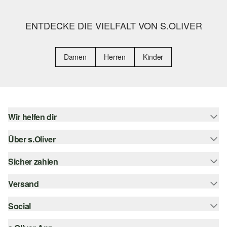
ENTDECKE DIE VIELFALT VON S.OLIVER
Damen
Herren
Kinder
Wir helfen dir
Über s.Oliver
Hilfe & FAQ
Größenberatung
Sicher zahlen
s.Oliver Magazin
Rückgabe
Whatsapp
Versand
Rechnung
Barrierefreiheitserklärung
s.Oliver Card
Kreditkarte
Social
Sendungsverfolgung
Top-Kategorien
Digitale Geschenkkarte
PayPal
DHL