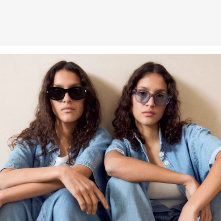
Weitere Informationen sind unserer „
Hilfe & FAQ
“ Seite zu
entnehmen.
Deine Retoure kannst du
HIER
online anmelden.