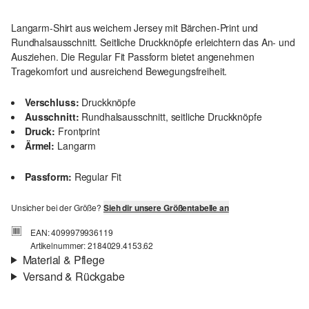
Langarm-Shirt aus weichem Jersey mit Bärchen-Print und
Rundhalsausschnitt. Seitliche Druckknöpfe erleichtern das An- und
Ausziehen. Die Regular Fit Passform bietet angenehmen
Tragekomfort und ausreichend Bewegungsfreiheit.
Verschluss:
Druckknöpfe
Ausschnitt:
Rundhalsausschnitt, seitliche Druckknöpfe
Druck:
Frontprint
Ärmel:
Langarm
Passform:
Regular Fit
Unsicher bei der Größe?
Sieh dir unsere Größentabelle an
EAN: 4099979936119
Artikelnummer: 2184029.4153.62
Material & Pflege
Versand & Rückgabe
Stoff:
Jersey
Versand
Eigenschaft:
weich