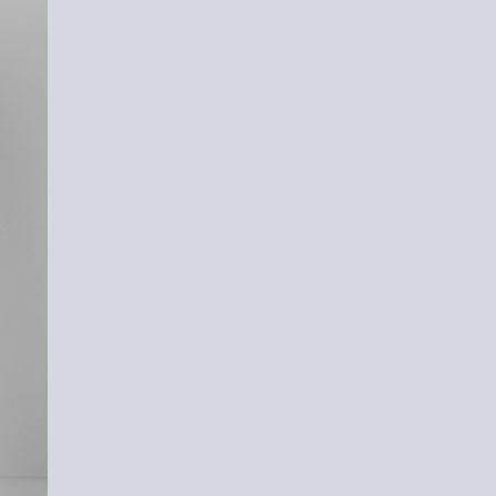
-37%
-41