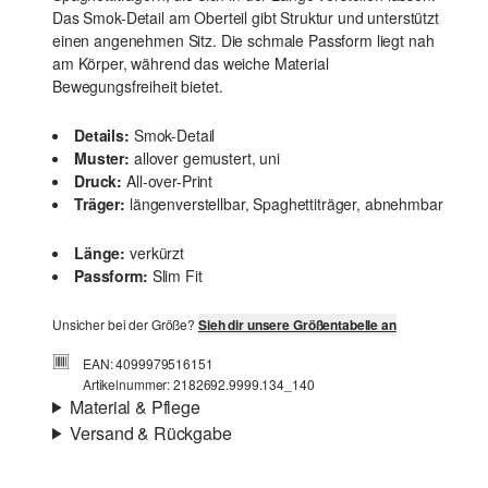
Das Smok-Detail am Oberteil gibt Struktur und unterstützt
einen angenehmen Sitz. Die schmale Passform liegt nah
am Körper, während das weiche Material
Bewegungsfreiheit bietet.
Details:
Smok-Detail
Muster:
allover gemustert, uni
Druck:
All-over-Print
Träger:
längenverstellbar, Spaghettiträger, abnehmbar
Länge:
verkürzt
Passform:
Slim Fit
Unsicher bei der Größe?
Sieh dir unsere Größentabelle an
EAN: 4099979516151
Artikelnummer: 2182692.9999.134_140
Material & Pflege
Versand & Rückgabe
Stoff:
Jersey
Versand
Material:
Baumwolle
Für Gast und Fashion Card Kunden fallen Versandkosten