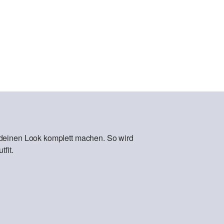
 deinen Look komplett machen. So wird
fit.