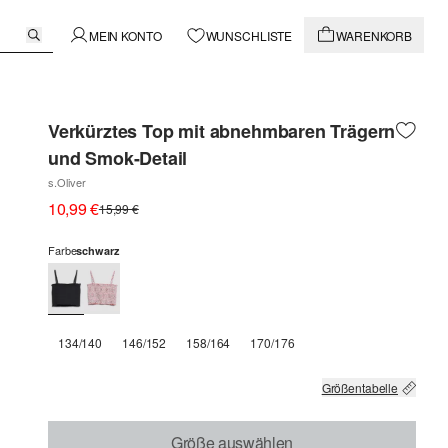
MEIN KONTO
WUNSCHLISTE
WARENKORB
Verkürztes Top mit abnehmbaren Trägern
und Smok-Detail
s.Oliver
10,99 €
15,99 €
Farbe
schwarz
134/140
146/152
158/164
170/176
Größentabelle
Größe auswählen