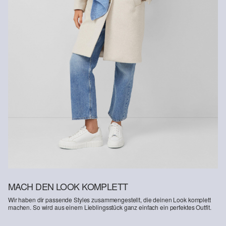
Rückgabefrist
Gastkunden können ihre Artikel innerhalb von 14 Tagen nach
Erhalt der Ware an uns zurückschicken. Fashion Card und VIP
Kunden haben nach Erhalt der Ware 30 Tage Zeit, um ihre Artikel
an uns zurückzusenden.
Weitere Informationen sind unserer „
Hilfe & FAQ
“ Seite zu
entnehmen.
Deine Retoure kannst du
HIER
online anmelden.
MACH DEN LOOK KOMPLETT
Wir haben dir passende Styles zusammengestellt, die deinen Look komplett
machen. So wird aus einem Lieblingsstück ganz einfach ein perfektes Outfit.