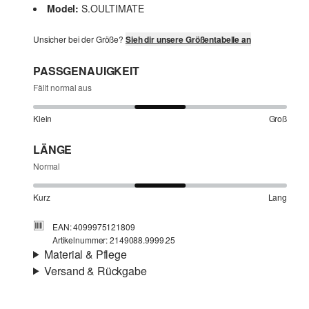
Model:
S.OULTIMATE
Unsicher bei der Größe?
Sieh dir unsere Größentabelle an
PASSGENAUIGKEIT
Fällt normal aus
Klein
Groß
LÄNGE
Normal
Kurz
Lang
EAN: 4099975121809
Artikelnummer: 2149088.9999.25
Material & Pflege
Versand & Rückgabe
Eigenschaft:
elastisch
Versand
Material:
Polyester-Mix
Für Gast und Fashion Card Kunden fallen Versandkosten