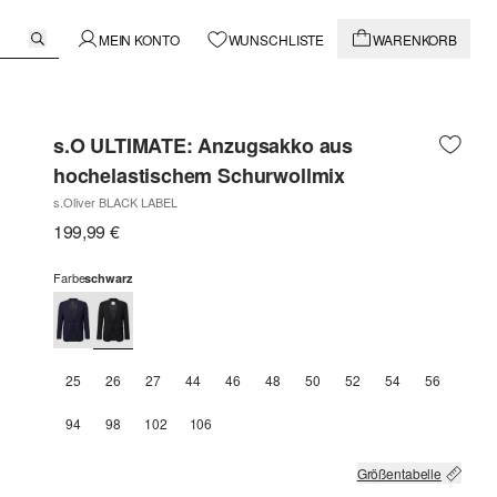
MEIN KONTO
WUNSCHLISTE
WARENKORB
s.O ULTIMATE: Anzugsakko aus
hochelastischem Schurwollmix
s.Oliver BLACK LABEL
199,99 €
Farbe
schwarz
25
26
27
44
46
48
50
52
54
56
94
98
102
106
Größentabelle