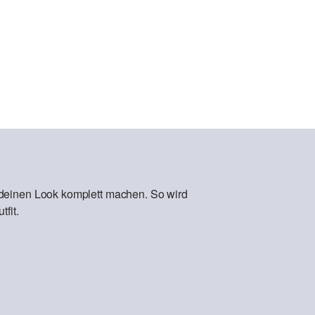
 deinen Look komplett machen. So wird
fit.