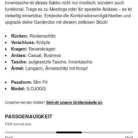
Innentasche ist dieses Sakko nicht nur modisch, sondern auch
funktional. Trage es zu Meetings oder für spezielle Anlässe – es ist
vielseitig einsetzbar. Entdecke die Kombinationsmöglichkeiten und
upgrade deine Garderobe mit diesem zeitlosen Stück!
Rücken:
Rückenschlitz
Verschluss:
Knöpfe
Kragen:
Reverskragen
Anlass:
Casual, Business
Tasche:
aufgesetzte Tasche, Innentasche
Ärmel:
Langarm, Ärmelschlitz mit Knopf
Passform:
Slim Fit
Model:
S.OJOGG
Unsicher bei der Größe?
Sieh dir unsere Größentabelle an
PASSGENAUIGKEIT
Fällt normal aus
Klein
Groß