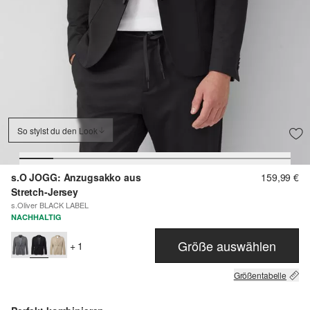
So stylst du den Look
s.O JOGG: Anzugsakko aus
159,99 €
Stretch-Jersey
s.Oliver BLACK LABEL
NACHHALTIG
Größe auswählen
+ 1
Größentabelle