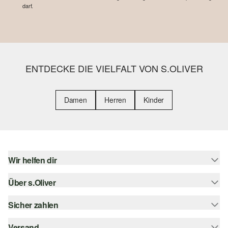
darf.
ENTDECKE DIE VIELFALT VON S.OLIVER
Damen
Herren
Kinder
Wir helfen dir
Über s.Oliver
Hilfe & FAQ
Größenberatung
Sicher zahlen
s.Oliver Magazin
Rückgabe
Whatsapp
Versand
Rechnung