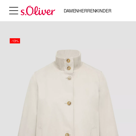
DAMEN
HERREN
KINDER
-13%