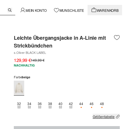
MEIN KONTO
WUNSCHLISTE
WARENKORB
Leichte Übergangsjacke in A-Linie mit
Strickbündchen
s.Oliver BLACK LABEL
129,99 €
149,99 €
NACHHALTIG
Farbe
beige
32
34
36
38
40
42
44
46
48
THIS SIZE IS CURRENTLY OUT OF STOCK
THIS SIZE IS CURRENTLY OUT OF STOCK
THIS SIZE IS CURRENTLY OUT OF STOCK
THIS SIZE IS CURRENTLY OUT OF STOCK
THIS SIZE IS CURRENTLY OUT OF STOCK
THIS SIZE IS CURRENTLY OUT OF 
NUR 1 VERFÜGBAR
NUR 2 VERFÜGBAR
NUR 1 VERFÜG
Größentabelle