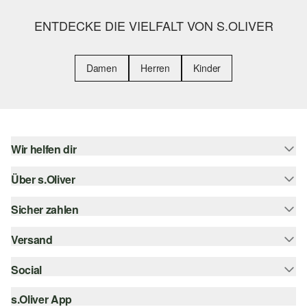
ENTDECKE DIE VIELFALT VON S.OLIVER
Damen
Herren
Kinder
Wir helfen dir
Über s.Oliver
Hilfe & FAQ
Größenberatung
Sicher zahlen
s.Oliver Magazin
Rückgabe
Whatsapp
Versand
Rechnung
Barrierefreiheitserklärung
s.Oliver Card
Kreditkarte
Social
Sendungsverfolgung
Top-Kategorien
Digitale Geschenkkarte
PayPal
DHL
s.Oliver App
Bestellung widerrufen
instagram
s.Oliver Group