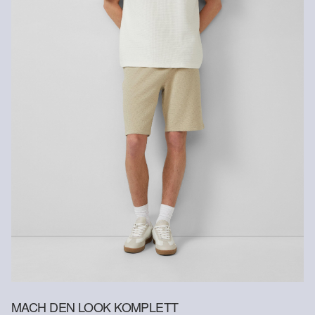
Versandkosten für die Rücklieferung werden vom
Rückerstattungsbetrag abgezogen.
Rückgabefrist
Gastkunden können ihre Artikel innerhalb von 14 Tagen nach
Erhalt der Ware an uns zurückschicken. Fashion Card und VIP
Kunden haben nach Erhalt der Ware 30 Tage Zeit, um ihre Artikel
an uns zurückzusenden.
Weitere Informationen sind unserer „
Hilfe & FAQ
“ Seite zu
entnehmen.
Deine Retoure kannst du
HIER
online anmelden.
MACH DEN LOOK KOMPLETT