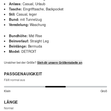
Anlass:
Casual, Urlaub
Tasche:
Eingrifftasche, Backpocket
Stil:
Casual, leger
Bund:
mit Tunnelzug
Veredelung:
Waschung
Bundhöhe:
Mid Rise
Beinverlauf:
Straight Leg
Beinlänge:
Bermuda
Model:
DETROIT
Unsicher bei der Größe?
Sieh dir unsere Größentabelle an
PASSGENAUIGKEIT
Fällt normal aus
Klein
Groß
LÄNGE
Normal