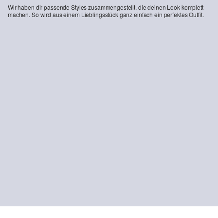
Wir haben dir passende Styles zusammengestellt, die deinen Look komplett
machen. So wird aus einem Lieblingsstück ganz einfach ein perfektes Outfit.
-50%
Hochwertiges T-Shirt mit Waffelstruktur im Modern Fit
Schnür-Sneaker in Leder-Optik
14,99 €
29,99 €
69,99 €