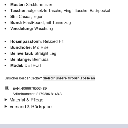
Muster:
Strukturmuster
Tasche:
aufgesetzte Tasche, Eingrifftasche, Backpocket
Stil:
Casual, leger
Bund:
Elastikbund, mit Tunnelzug
Veredelung:
Waschung
Hosenpassform:
Relaxed Fit
Bundhöhe:
Mid Rise
Beinverlauf:
Straight Leg
Beinlänge:
Bermuda
Model:
DETROIT
Unsicher bei der Größe?
Sieh dir unsere Größentabelle an
EAN: 4099979503489
Artikelnummer: 2179306.8148.S
Material & Pflege
Versand & Rückgabe
Eigenschaft:
weich, strukturiert
Versand
Futter:
Baumwollfutter
Für Gast und Fashion Card Kunden fallen Versandkosten für eine
Material:
Baumwolle
Standardlieferung einer Bestellung in Höhe von 3,95 € an. Fashion