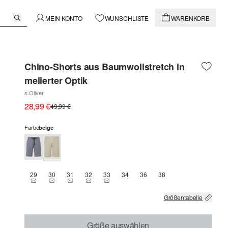
MEIN KONTO
WUNSCHLISTE
WARENKORB
Chino-Shorts aus Baumwollstretch in
melierter Optik
s.Oliver
28,99 €
49,99 €
Farbe
beige
29
30
31
32
33
34
36
38
THIS SIZE IS CURRENTLY OUT OF STOCK
THIS SIZE IS CURRENTLY OUT OF STOCK
THIS SIZE IS CURRENTLY OUT OF STOCK
THIS SIZE IS CURRENTLY OUT OF STOCK
THIS SIZE IS CURRENTLY OUT OF STOCK
Größentabelle
Größe auswählen