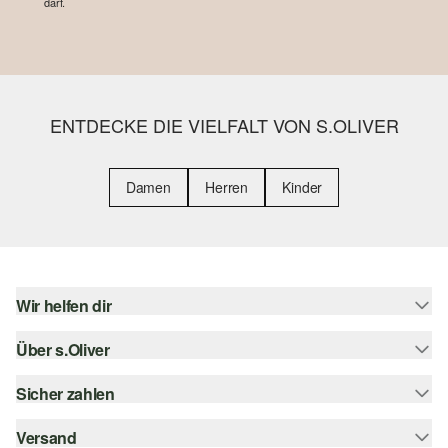
darf.
ENTDECKE DIE VIELFALT VON S.OLIVER
Damen
Herren
Kinder
Wir helfen dir
Über s.Oliver
Hilfe & FAQ
Größenberatung
Sicher zahlen
s.Oliver Magazin
Rückgabe
Whatsapp
Versand
Rechnung