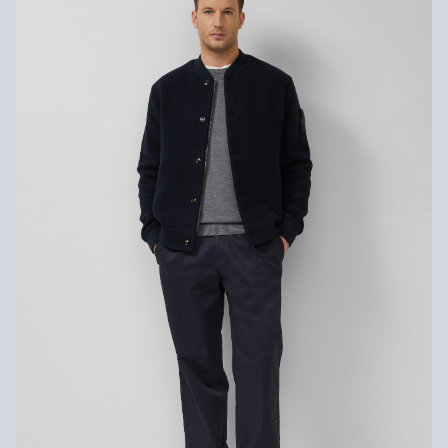
geringeren Bestellwert betragen die Versandkosten für eine
Chlorbleiche nicht möglich
Nicht für den Trockner geeignet
Standardlieferung ebenfalls 3,95 €). Für VIP Kunden entfallen die
Chemische Reinigung mit Perchlorethylen
Versandkosten.
Mäßig heiß bügeln
Nicht waschen
Rückgabe
Die Rückgabegebühr beträgt 2,99 € für Gast und Fashion Card
Kunden. Für VIP Kunden entfällt die Rückgabegebühr. Die
Versandkosten für die Rücklieferung werden vom
Rückerstattungsbetrag abgezogen.
Rückgabefrist
Gastkunden können ihre Artikel innerhalb von 14 Tagen nach
Erhalt der Ware an uns zurückschicken. Fashion Card und VIP
Kunden haben nach Erhalt der Ware 30 Tage Zeit, um ihre Artikel
an uns zurückzusenden.
Weitere Informationen sind unserer „
Hilfe & FAQ
“ Seite zu
entnehmen.