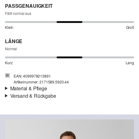
PASSGENAUIGKEIT
Fällt normal aus
Klein
Groß
LÄNGE
Normal
Kurz
Lang
EAN: 4099978213891
Artikelnummer: 2171589.5920.44
Material & Pflege
Versand & Rückgabe
Versand
Für Gast und Fashion Card Kunden fallen Versandkosten für eine
Standardlieferung einer Bestellung in Höhe von 3,95 € an. Fashion
Card Kunden profitieren von kostenfreier Standardlieferung ab
einem Mindestbestellwert in Höhe von 149,00 € (bei einem