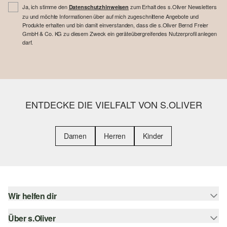
Ja, ich stimme den
zum Erhalt des s.Oliver Newsletters
Datenschutzhinweisen
zu und möchte Informationen über auf mich zugeschnittene Angebote und
Produkte erhalten und bin damit einverstanden, dass die s.Oliver Bernd Freier
GmbH & Co. KG zu diesem Zweck ein geräteübergreifendes Nutzerprofil anlegen
darf.
ENTDECKE DIE VIELFALT VON S.OLIVER
Damen
Herren
Kinder
Wir helfen dir
Über s.Oliver
Hilfe & FAQ