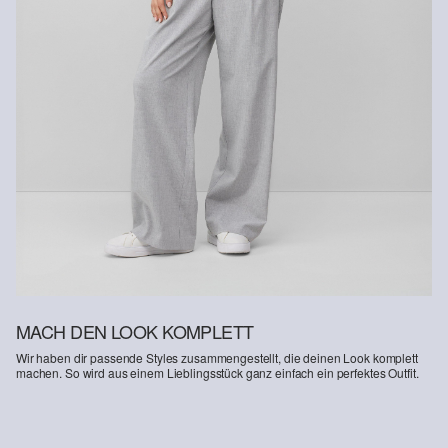
Erhalt der Ware an uns zurückschicken. Fashion Card und VIP
Kunden haben nach Erhalt der Ware 30 Tage Zeit, um ihre Artikel
an uns zurückzusenden.
Weitere Informationen sind unserer „
Hilfe & FAQ
“ Seite zu
entnehmen.
Deine Retoure kannst du
HIER
online anmelden.
MACH DEN LOOK KOMPLETT
Wir haben dir passende Styles zusammengestellt, die deinen Look komplett
machen. So wird aus einem Lieblingsstück ganz einfach ein perfektes Outfit.