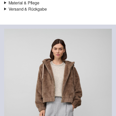
Material & Pflege
Versand & Rückgabe
Versand
Für Gast und Fashion Card Kunden fallen Versandkosten für eine
Standardlieferung einer Bestellung in Höhe von 3,95 € an. Fashion
Card Kunden profitieren von kostenfreier Standardlieferung ab
einem Mindestbestellwert in Höhe von 149,00 € (bei einem
geringeren Bestellwert betragen die Versandkosten für eine
Chlorbleiche nicht möglich
Nicht für den Trockner geeignet
Standardlieferung ebenfalls 3,95 €). Für VIP Kunden entfallen die
Nicht bügeln
Versandkosten.
Nicht waschen
Chemische Reinigung mit Perchlorethylen im
Rückgabe
Schonwaschgang
Die Rückgabegebühr beträgt 2,99 € für Gast und Fashion Card
Kunden. Für VIP Kunden entfällt die Rückgabegebühr. Die
Versandkosten für die Rücklieferung werden vom
Rückerstattungsbetrag abgezogen.
Rückgabefrist
Gastkunden können ihre Artikel innerhalb von 14 Tagen nach