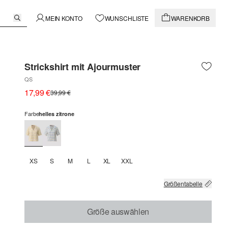
MEIN KONTO
WUNSCHLISTE
WARENKORB
Strickshirt mit Ajourmuster
QS
17,99 €
39,99 €
Farbe
helles zitrone
XS
S
M
L
XL
XXL
Größentabelle
Größe auswählen