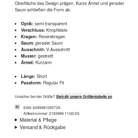
Oberfläche das Design prägen. Kurze Ärmel und gerader
Saum schließen die Form ab.
Optik:
semi transparent
Verschluss:
Knopfleiste
Kragen:
Reverskragen
Saum:
gerader Saum
Ausschnitt:
V-Ausschnitt
Muster:
gestreift
Ärmel:
Kurzarm
Länge:
Short
Passform:
Regular Fit
Unsicher bei der Größe?
Sieh dir unsere Größentabelle an
EAN: 4099981265726
Artikelnummer: 2183698.11G0.XS
Material & Pflege
Versand & Rückgabe
Stoff:
Strick, gestrickte Streifen
Versand