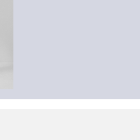
-55%
Strickshorts mit Ajourmuster
17,99 €
39,99 €