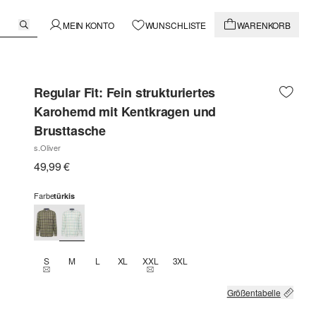
MEIN KONTO
WUNSCHLISTE
WARENKORB
Regular Fit: Fein strukturiertes
Karohemd mit Kentkragen und
Brusttasche
s.Oliver
49,99 €
Farbe
türkis
S
M
L
XL
XXL
3XL
THIS SIZE IS CURRENTLY OUT OF STOCK
THIS SIZE IS CURRENTLY OUT OF STOCK
Größentabelle