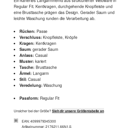
Ein kariertes Langarmhemd aus strukturierter Webware in
Regular Fit. Kentkragen, durchgehende Knopfleiste und
eine Brusttasche prägen das Design. Gerader Saum und
leichte Waschung runden die Verarbeitung ab.
Rücken:
Passe
Verschluss:
Knopfleiste, Knöpfe
Kragen:
Kentkragen
Saum:
gerader Saum
Anlass:
Casual
Muster:
kariert
Tasche:
Brusttasche
Ärmel:
Langarm
Stil:
Casual
Veredelung:
Waschung
Passform:
Regular Fit
Unsicher bei der Größe?
Sieh dir unsere Größentabelle an
EAN: 4099979345300
Artikelnummer: 2176211.66N1.S