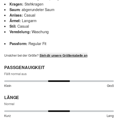
Kragen:
Stehkragen
Saum:
abgerundeter Saum
Anlass:
Casual
Ärmel:
Langarm
Stil:
Casual
Veredelung:
Waschung
Passform:
Regular Fit
Unsicher bei der Größe?
Sieh dir unsere Größentabelle an
PASSGENAUIGKEIT
Fällt normal aus
Klein
Groß
LÄNGE
Normal
Kurz
Lang