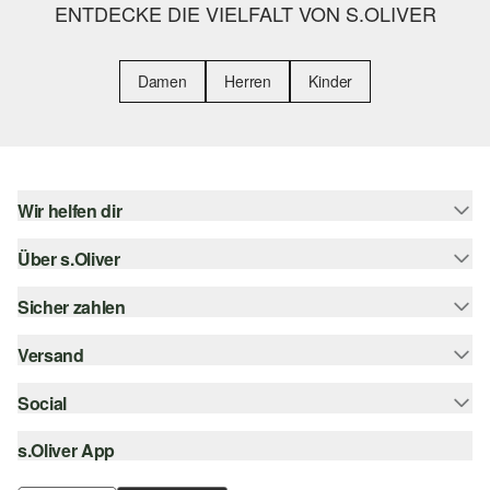
ENTDECKE DIE VIELFALT VON S.OLIVER
Damen
Herren
Kinder
Wir helfen dir
Über s.Oliver
Hilfe & FAQ
Größenberatung
Sicher zahlen
s.Oliver Magazin
Rückgabe
Whatsapp
Versand
Rechnung
Barrierefreiheitserklärung
s.Oliver Card
Kreditkarte
Social
Sendungsverfolgung
Top-Kategorien
Digitale Geschenkkarte
PayPal
DHL
s.Oliver App
Bestellung widerrufen
instagram
s.Oliver Group
Klarna
DHL Packstation
facebook