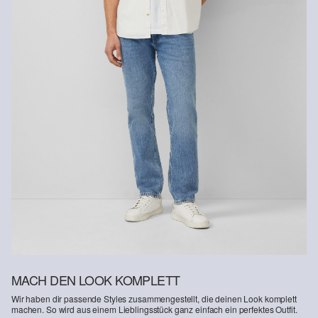
Rückgabefrist
Gastkunden können ihre Artikel innerhalb von 14 Tagen nach
Erhalt der Ware an uns zurückschicken. Fashion Card und VIP
Kunden haben nach Erhalt der Ware 30 Tage Zeit, um ihre Artikel
an uns zurückzusenden.
Weitere Informationen sind unserer „
Hilfe & FAQ
“ Seite zu
entnehmen.
Deine Retoure kannst du
HIER
online anmelden.
MACH DEN LOOK KOMPLETT
Wir haben dir passende Styles zusammengestellt, die deinen Look komplett
machen. So wird aus einem Lieblingsstück ganz einfach ein perfektes Outfit.